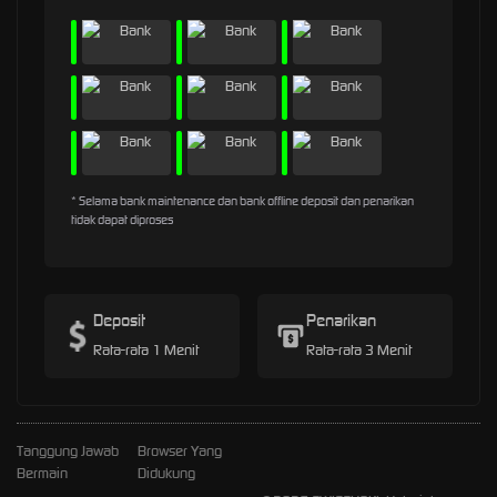
* Selama bank maintenance dan bank offline deposit dan penarikan
tidak dapat diproses
Deposit
Penarikan
Rata-rata 1 Menit
Rata-rata 3 Menit
Tanggung Jawab
Browser Yang
Bermain
Didukung