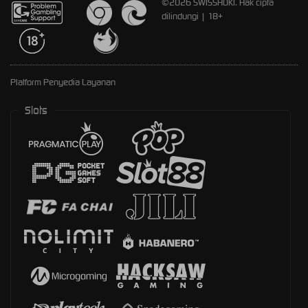
©2026 SWISSHOKI. Hak cipta
dilindungi | 18+
Platform Penyedia Layanan
Slots