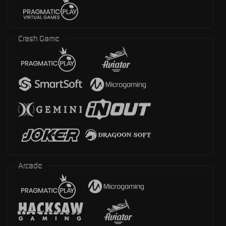
Crash Game
Arcade