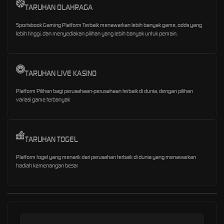
TARUHAN OLAHRAGA
Sportsbook Gaming Platform Terbaik menawarkan lebih banyak game, odds yang
lebih tinggi, dan menyediakan pilihan yang lebih banyak untuk pemain.
TARUHAN LIVE KASINO
Platform Pilihan bagi perusahaan-perusahaan terbaik di dunia, dengan pilihan
variasi game terbanyak
TARUHAN TOGEL
Platform togel yang menarik dari perusahan terbaik di dunia yang menawarkan
hadiah kemenangan besar