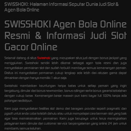
SWISSHOKI: Halaman Informasi Seputar Dunia Judi Slot &
Agen Bola Online
SWISSHOKI Agen Bola Online
Resmi & Informasi Judi Slot
Gacor Online
Selamat datang di situs
Swisshoki
yang merupakan situs judi dengan bonus jackpot yang
menggiurkan. Swisshoki sendiri lebih dikenal sebagai agen bola resmi dan juga
menyediakan permainan slot dan sudah terbukti membayar semua kemenangan pemain.
Disitus ini menyediakan permainan cukup lengkap ada lebih dari ratusan game dapat
dimainkan dengan hanya memiliki 1 akun saja.
Swisshoki memberikan keuntungan tanpa batas untuk setiap pemain yang ingin
bergabung, dimulai dari bonus newmember, bonus rollingan serta bonus garansi kekalahan
dengan cukup besar. Kemenangan besar maxwin pun kami bayar full 100% tanpa ada
potongan sedikitpun.
Kami juga menyediakan fasilitas slot demo dari beragam provider seperti pragmatic dan
pgsoft untuk anda coba terlebih dahulu atau untuk mempelajari cara bermain slot yang baik
agar bisa memaksimalkan permainan. Kami juga berupaya untuk terus meningkatkan
pelayanan kami dimulai dari customer service berpengalaman yang online 24 jam untuk
membantu semua keluhan.