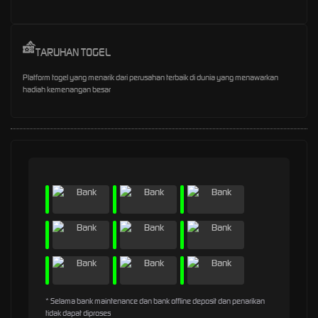
TARUHAN TOGEL
Platform togel yang menarik dari perusahan terbaik di dunia yang menawarkan
hadiah kemenangan besar
* Selama bank maintenance dan bank offline deposit dan penarikan
tidak dapat diproses