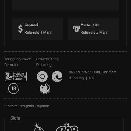
Deposit
Penarikan
Rata-rata 1 Menit
Rata-rata 3 Menit
Tanggung Jawab
Browser Yang
Bermain
Didukung
©2026 SWISSHOKI. Hak cipta
dilindungi | 18+
Platform Penyedia Layanan
Slots