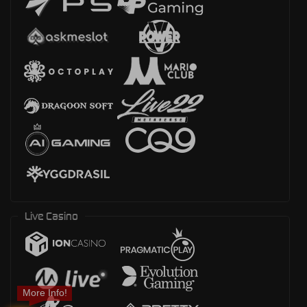
Live Casino
More Info!