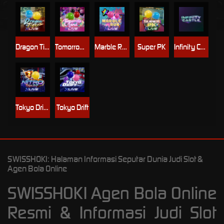
Dragon Tiger
Tomorrow land
Marble Run
Super PK
Infinity Castle
Tokyo Drift Nitro
Tokyo Drift
SWISSHOKI: Halaman Informasi Seputar Dunia Judi Slot &
Agen Bola Online
SWISSHOKI Agen Bola Online
Resmi & Informasi Judi Slot