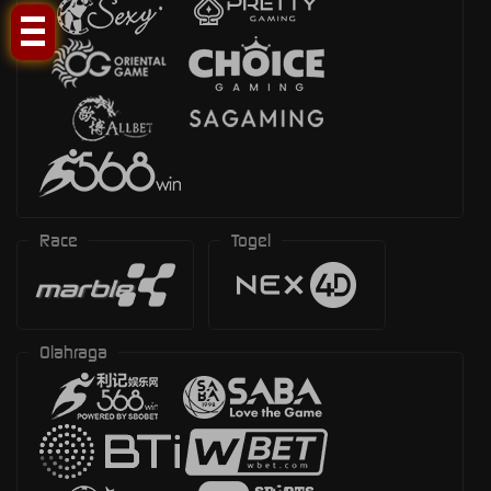
Race
Togel
Olahraga