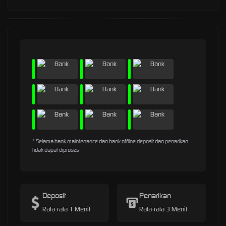
* Selama bank maintenance dan bank offline deposit dan penarikan
tidak dapat diproses
Deposit
Penarikan
Rata-rata 1 Menit
Rata-rata 3 Menit