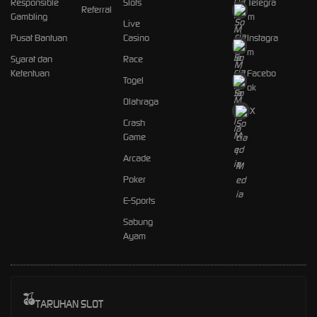
Responsible
Slots
Telegra
Referral
Gambling
m
Live
Pusat Bantuan
Casino
Instagra
m
Syarat dan
Race
Ketentuan
Facebo
Togel
ok
Olahraga
X
Crash
Game
Arcade
Poker
E-Sports
Sabung
Ayam
TARUHAN SLOT