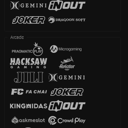
Arcade