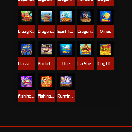
Crazy King Kong
Dragon Fishing
Spirit Tide Legend
Dragon of Demons
Mines
Classic Mario
Rocket Derby
Dice
Cai Shen Fishing
King Of Football
Fishing Disco
Fishing YiLuFa
Running Chicken