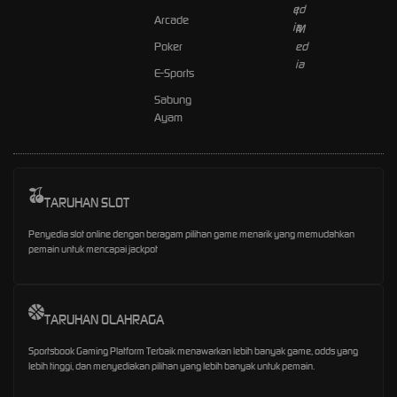
Arcade
Poker
E-Sports
Sabung
Ayam
TARUHAN SLOT
Penyedia slot online dengan beragam pilihan game menarik yang memudahkan
pemain untuk mencapai jackpot
TARUHAN OLAHRAGA
Sportsbook Gaming Platform Terbaik menawarkan lebih banyak game, odds yang
lebih tinggi, dan menyediakan pilihan yang lebih banyak untuk pemain.