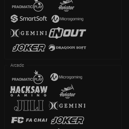
Arcade