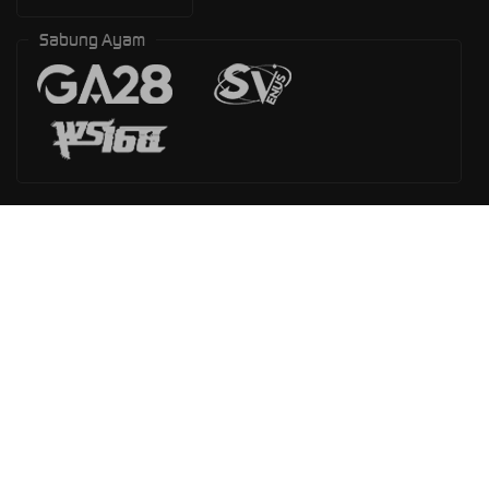
Sabung Ayam