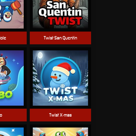
ole
Twist San Quentin
o
Twist X-mas