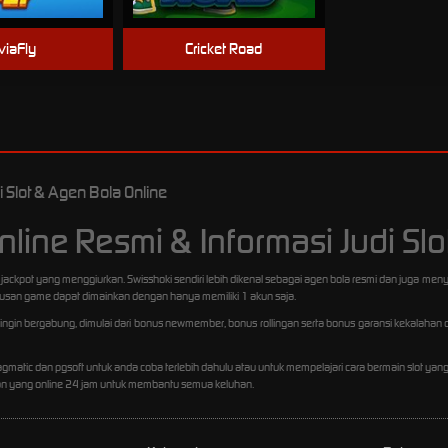
viaFly
Cricket Road
 Slot & Agen Bola Online
ine Resmi & Informasi Judi Slo
jackpot yang menggiurkan. Swisshoki sendiri lebih dikenal sebagai agen bola resmi dan juga 
atusan game dapat dimainkan dengan hanya memiliki 1 akun saja.
ingin bergabung, dimulai dari bonus newmember, bonus rollingan serta bonus garansi kekalaha
ragmatic dan pgsoft untuk anda coba terlebih dahulu atau untuk mempelajari cara bermain slot y
an yang online 24 jam untuk membantu semua keluhan.