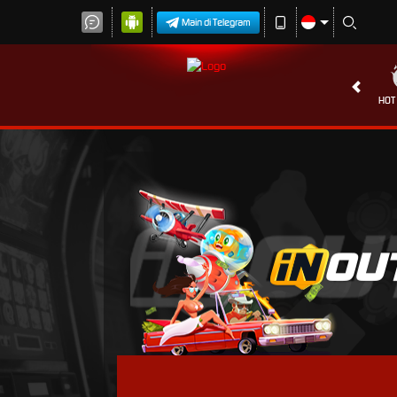
Main di Telegram
HOT