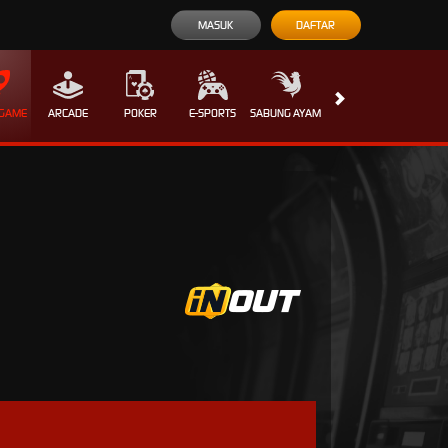
MASUK
DAFTAR
 GAME
ARCADE
POKER
E-SPORTS
SABUNG AYAM
PROMOSI