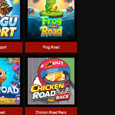
port
Frog Road
oad
Chicken Road Race