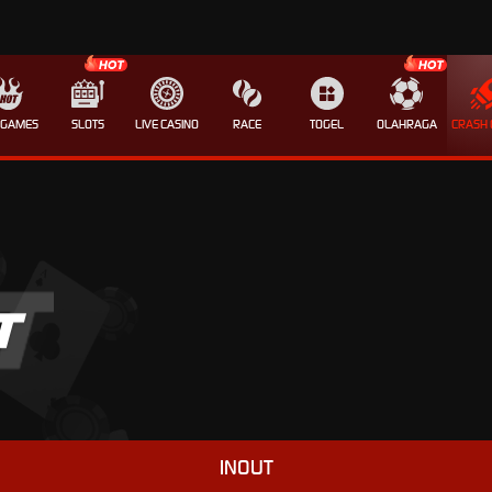
 GAMES
SLOTS
LIVE CASINO
RACE
TOGEL
OLAHRAGA
CRASH
INOUT