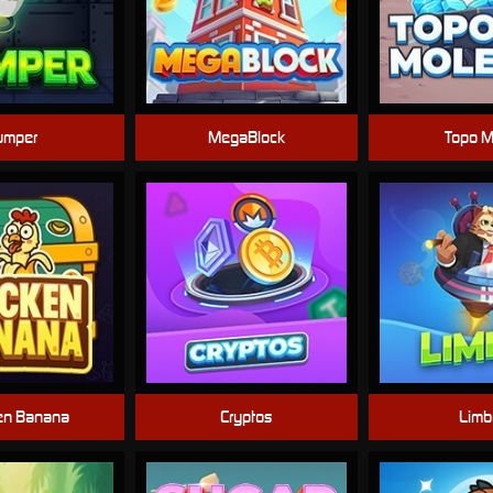
umper
MegaBlock
Topo M
en Banana
Cryptos
Limb