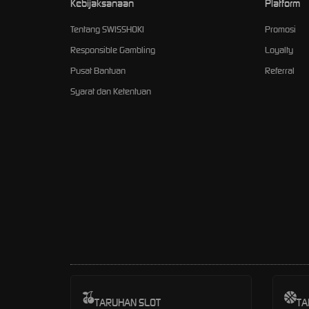
Kebijaksanaan
Platform
Tentang SWISSHOKI
Promosi
Responsible Gambling
Loyalty
Pusat Bantuan
Referral
Syarat dan Ketentuan
TARUHAN SLOT
TA