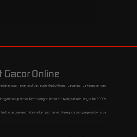
t Gacor Online
menyediakan permainan slot dan sudah terbukti membayar semua kemenangan
n dengan cukup besar. Kemenangan besar maxwin pun kami bayar full 100%
ang baik agar bisa memaksimalkan permainan. Kami juga berupaya untuk terus