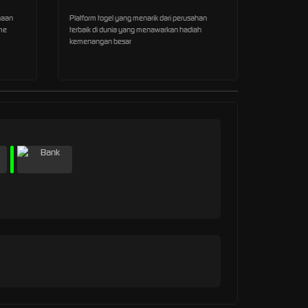
haan
Platform togel yang menarik dari perusahan
ame
terbaik di dunia yang menawarkan hadiah
kemenangan besar