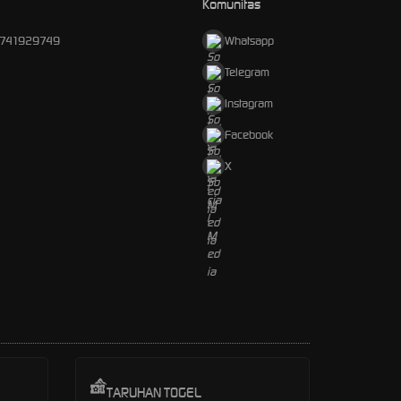
Komunitas
741929749
Whatsapp
Telegram
Instagram
Facebook
X
TARUHAN TOGEL