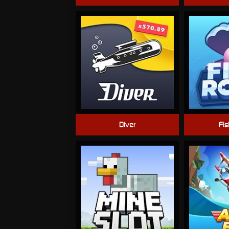
Diver
Fi