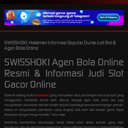
SWISSHOKI: Halaman Informasi Seputar Dunia Judi Slot &
Agen Bola Online
SWISSHOKI Agen Bola Online
Resmi & Informasi Judi Slot
Gacor Online
Selamat datang di situs
Swisshoki
yang merupakan situs judi dengan bonus jackpot yang
menggiurkan. Swisshoki sendiri lebih dikenal sebagai agen bola resmi dan juga
menyediakan permainan slot dan sudah terbukti membayar semua kemenangan pemain.
Disitus ini menyediakan permainan cukup lengkap ada lebih dari ratusan game dapat
dimainkan dengan hanya memiliki 1 akun saja.
Swisshoki memberikan keuntungan tanpa batas untuk setiap pemain yang ingin
bergabung, dimulai dari bonus newmember, bonus rollingan serta bonus garansi kekalahan