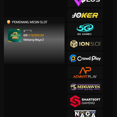
PEMENANG MESIN SLOT
s****1
IDR
478,000.00
Mahjong Ways 2