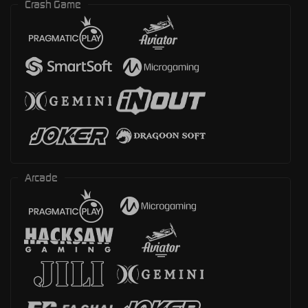
Crash Game
Arcade