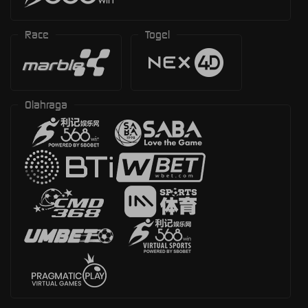
Race
Togel
Olahraga