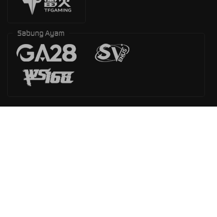
Sabung Ayam