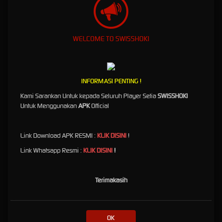
Agen Bola Online
SWISSHOKI Agen Bola Online
WELCOME TO SWISSHOKI
Resmi & Informasi Judi Slot
Gacor Online
INFORMASI PENTING !
Kami Sarankan Untuk kepada Seluruh Player Setia
SWISSHOKI
Selamat datang di situs
Swisshoki
yang merupakan situs judi dengan bonus jackpot yang
Untuk Menggunakan
APK
Official
menggiurkan. Swisshoki sendiri lebih dikenal sebagai agen bola resmi dan juga
menyediakan permainan slot dan sudah terbukti membayar semua kemenangan pemain.
Disitus ini menyediakan permainan cukup lengkap ada lebih dari ratusan game dapat
Link Download APK RESMI :
KLIK DISINI
!
dimainkan dengan hanya memiliki 1 akun saja.
Link Whatsapp Resmi :
KLIK DISINI
!
Swisshoki memberikan keuntungan tanpa batas untuk setiap pemain yang ingin
bergabung, dimulai dari bonus newmember, bonus rollingan serta bonus garansi kekalahan
dengan cukup besar. Kemenangan besar maxwin pun kami bayar full 100% tanpa ada
Terimakasih
potongan sedikitpun.
Kami juga menyediakan fasilitas slot demo dari beragam provider seperti pragmatic dan
pgsoft untuk anda coba terlebih dahulu atau untuk mempelajari cara bermain slot yang baik
agar bisa memaksimalkan permainan. Kami juga berupaya untuk terus meningkatkan
OK