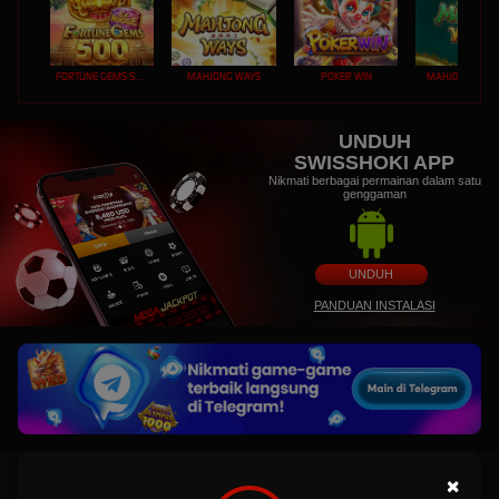
FORTUNE GEMS 500
MAHJONG WAYS
POKER WIN
MAHJONG WAYS
UNDUH
SWISSHOKI APP
Nikmati berbagai permainan dalam satu
genggaman
UNDUH
PANDUAN INSTALASI
×
SWISSHOKI: Halaman Informasi Seputar Dunia Judi Slot &