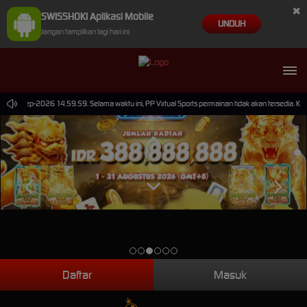
×
SWISSHOKI Aplikasi Mobile
UNDUH
Jangan tampilkan lagi hari ini
i 30-Sep-2026 14.59.59. Selama waktu ini, PP Virtual Sports permainan tidak akan tersedia. K
Daftar
Masuk