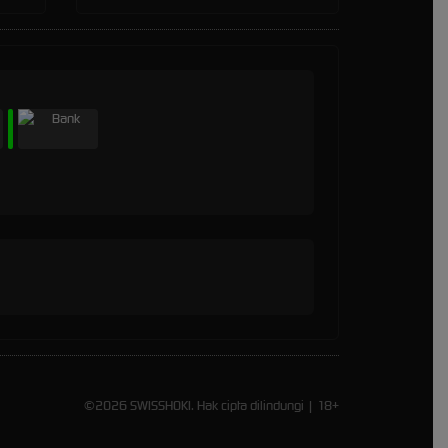
©2026 SWISSHOKI. Hak cipta dilindungi | 18+