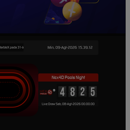
Min, 09-Agt-2026 15.39.12
da 31-Jul-2026 dari 00.00.00 sampai 31-Jul-2027 00.00.00. Selama waktu ini, MarbleX permai
Nex4D Pools Night
Live Draw Sab, 08-Agt-2026 00.00.00