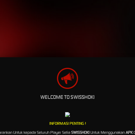
WELCOME TO SWISSHOKI
INFORMASI PENTING !
arankan Untuk kepada Seluruh Player Setia
SWISSHOKI
Untuk Menggunakan
APK
O