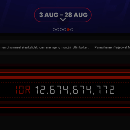
on maaf atas ketidaknyamanan yang mungkin ditimbulkan.
Pemeliharaan Terjadwal: MarbleX pa
IDR
12,674,674,772