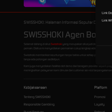
Link D
Link W
SWISSHOKI: Halaman Informasi Seputar Dunia Judi 
SWISSHOKI Agen Bola Onl
Selamat datang di situs
Swisshoki
yang merupakan situs judi dengan bonus j
pemain. Disitus ini menyediakan permainan cukup lengkap ada lebih dari ra
Swisshoki memberikan keuntungan tanpa batas untuk setiap pemain yang in
tanpa ada potongan sedikitpun.
Kami juga menyediakan fasilitas slot demo dari beragam provider seperti pr
meningkatkan pelayanan kami dimulai dari customer service berpengalama
Kebijaksanaan
Platform
Tentang SWISSHOKI
Promosi
Responsible Gambling
Loyalty
Pusat Bantuan
Referral