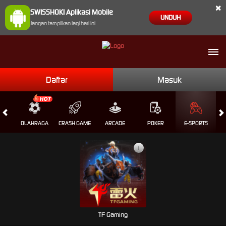
×
SWISSHOKI Aplikasi Mobile
UNDUH
Jangan tampilkan lagi hari ini
Daftar
Masuk
L
OLAHRAGA
CRASH GAME
ARCADE
POKER
E-SPORTS
SA
i
TF Gaming