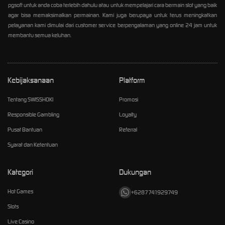
pgsoft untuk anda coba terlebih dahulu atau untuk mempelajari cara bermain slot yang baik
agar bisa memaksimalkan permainan. Kami juga berupaya untuk terus meningkatkan
pelayanan kami dimulai dari customer service berpengalaman yang online 24 jam untuk
membantu semua keluhan.
Kebijaksanaan
Platform
Tentang SWISSHOKI
Promosi
Responsible Gambling
Loyalty
Pusat Bantuan
Referral
Syarat dan Ketentuan
Kategori
Dukungan
Hot Games
+6287741929749
Slots
Live Casino