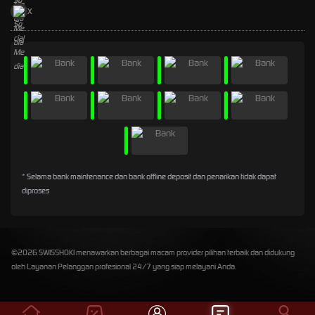
X
* Selama bank maintenance dan bank offline deposit dan penarikan tidak dapat
diproses
©2026 SWISSHOKI menawarkan berbagai macam provider pilihan terbaik dan didukung
oleh Layanan Pelanggan profesional 24/7 yang siap melayani Anda.