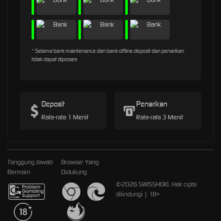
* Selama bank maintenance dan bank offline deposit dan penarikan
tidak dapat diproses
Deposit
Penarikan
Rata-rata 1 Menit
Rata-rata 3 Menit
Tanggung Jawab
Browser Yang
Bermain
Didukung
©2026 SWISSHOKI. Hak cipta
dilindungi | 18+