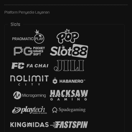
Platform Penyedia Layanan
Slots