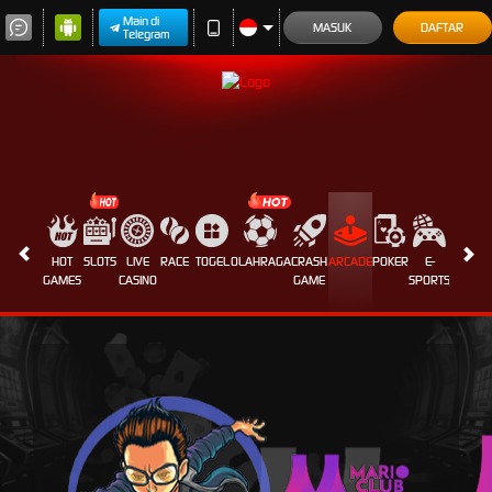
Main di
MASUK
DAFTAR
Telegram
HOT
SLOTS
LIVE
RACE
TOGEL
OLAHRAGA
CRASH
ARCADE
POKER
E-
SABUN
GAMES
CASINO
GAME
SPORTS
AYAM