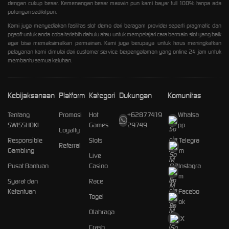
dengan cukup besar. Kemenangan besar maxwin pun kami bayar full 100% tanpa ada
potongan sedikitpun.
Kami juga menyediakan fasilitas slot demo dari beragam provider seperti pragmatic dan
pgsoft untuk anda coba terlebih dahulu atau untuk mempelajari cara bermain slot yang baik
agar bisa memaksimalkan permainan. Kami juga berupaya untuk terus meningkatkan
pelayanan kami dimulai dari customer service berpengalaman yang online 24 jam untuk
membantu semua keluhan.
Kebijaksanaan
Platform
Kategori
Dukungan
Komunitas
Tentang
Promosi
Hot
+62877419
Whatsa
SWISSHOKI
Games
29749
pp
Loyalty
Responsible
Slots
Telegra
Referral
Gambling
m
Live
Pusat Bantuan
Casino
Instagra
m
Syarat dan
Race
Ketentuan
Facebo
Togel
ok
Olahraga
X
Crash