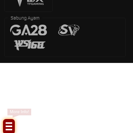
Sabung Ayam
More Info!