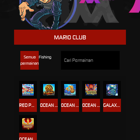
MARIO CLUB
Semua
Fishing
permainan
RED PACKET FISHING
OCEAN KING 2
OCEAN PROJECT
OCEAN KING 3
GALAXY WAR
OCEAN KING 4