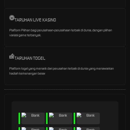
TARUHAN LIVE KASINO
Platform Pilihan bagi perusahaan-perusahaan terbaik di dunia, dengan pilihan
variasi game terbanyak
TARUHAN TOGEL
Platform togel yang menarik dari perusahan terbaik di dunia yang menawarkan
hadiah kemenangan besar