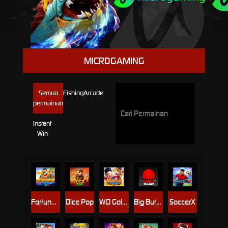
MICROGAMING
Semua
Fishing
Arcade
permainan
Instant
Win
Fortune Fishing
Dice Pop
WD Golden Fuwa Fishing
Big Button Bash
SoccerX