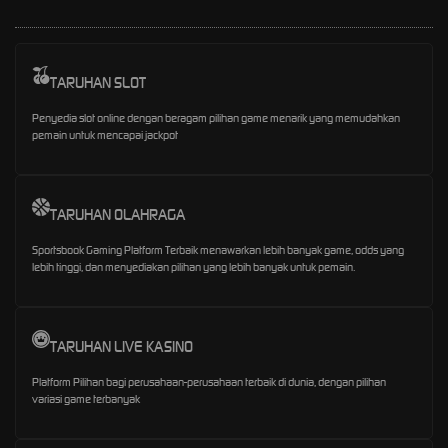
TARUHAN SLOT
Penyedia slot online dengan beragam pilihan game menarik yang memudahkan
pemain untuk mencapai jackpot
TARUHAN OLAHRAGA
Sportsbook Gaming Platform Terbaik menawarkan lebih banyak game, odds yang
lebih tinggi, dan menyediakan pilihan yang lebih banyak untuk pemain.
TARUHAN LIVE KASINO
Platform Pilihan bagi perusahaan-perusahaan terbaik di dunia, dengan pilihan
variasi game terbanyak