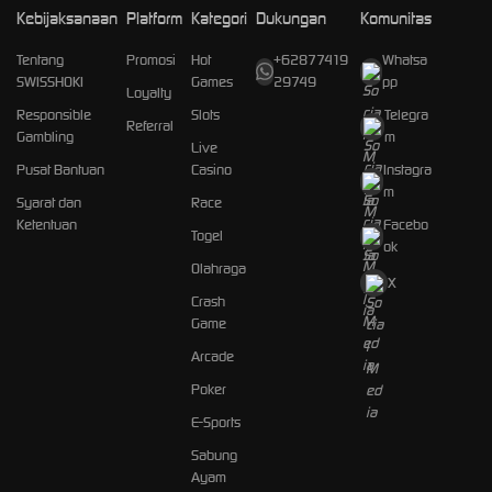
Kebijaksanaan
Platform
Kategori
Dukungan
Komunitas
Tentang
Promosi
Hot
+62877419
Whatsa
SWISSHOKI
Games
29749
pp
Loyalty
Responsible
Slots
Telegra
Referral
Gambling
m
Live
Pusat Bantuan
Casino
Instagra
m
Syarat dan
Race
Ketentuan
Facebo
Togel
ok
Olahraga
X
Crash
Game
Arcade
Poker
E-Sports
Sabung
Ayam