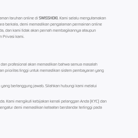
laman taruhan online di
SWISSHOKI
. Kami selalu mengutamakan
ra berkala, demi memastikan pengalaman permainan online
da, dan kami tidak akan pernah membagikannya ataupun
 Privasi kami.
ah dan profesional akan memastikan bahwa semua masalah
an prioritas tinggi untuk memastikan sistem pembayaran yang
 yang bertanggung jawab. Silahkan hubungi kami melalui
 Kami mengikuti kebijakan kenali pelanggan Anda (KYC) dan
ngatur demi memastikan ketaatan berstandar tertinggi pada