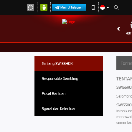
Main di Telegram
HOT
Tenta
Tentang SWISSHOKI
TENTA
Responsible Gambling
SWISSHO
Pusat Bantuan
Selamat d
SWISSHO
Syarat dan Ketentuan
terbaik d
menawarka
sementara