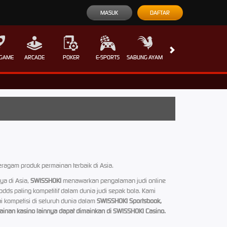
MASUK
DAFTAR
 GAME
ARCADE
POKER
E-SPORTS
SABUNG AYAM
PROMOSI
ragam produk permainan terbaik di Asia.
ya di Asia,
SWISSHOKI
menawarkan pengalaman judi online
dds paling kompetitif dalam dunia judi sepak bola. Kami
 kompetisi di seluruh dunia dalam
SWISSHOKI Sportsbook,
rmainan kasino lainnya dapat dimainkan di
SWISSHOKI
Casino.