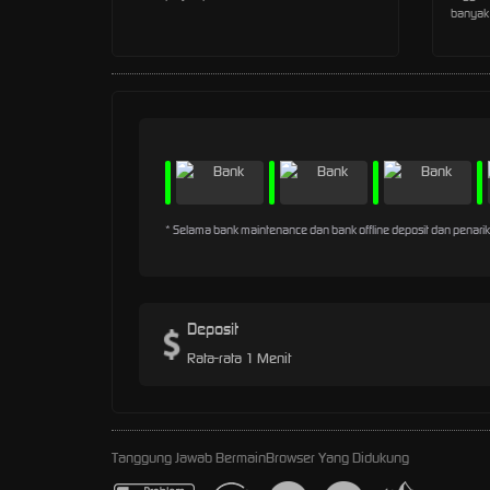
banyak 
* Selama bank maintenance dan bank offline deposit dan penarik
Deposit
Rata-rata 1 Menit
Tanggung Jawab Bermain
Browser Yang Didukung