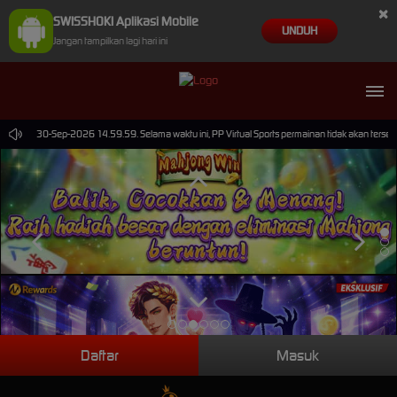
×
SWISSHOKI Aplikasi Mobile
UNDUH
Jangan tampilkan lagi hari ini
 sampai 30-Sep-2026 14.59.59. Selama waktu ini, PP Virtual Sports permainan tidak akan terse
Daftar
Masuk