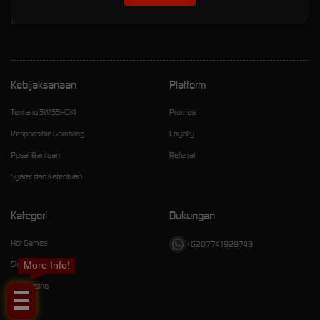
pelayanan kami dimulai dari customer service berpengalaman yang online 24 jam untuk
membantu semua keluhan.
Kebijaksanaan
Platform
Tentang SWISSHOKI
Promosi
Responsible Gambling
Loyalty
Pusat Bantuan
Referral
Syarat dan Ketentuan
Kategori
Dukungan
Hot Games
+6287741929749
Slots
More Info!
Live Casino
Race