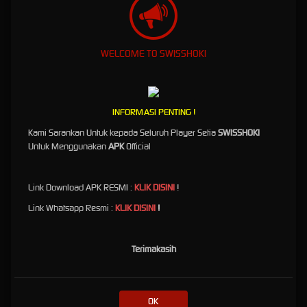
Agen Bola Online
SWISSHOKI Agen Bola Online
WELCOME TO SWISSHOKI
Resmi & Informasi Judi Slot
Gacor Online
INFORMASI PENTING !
Kami Sarankan Untuk kepada Seluruh Player Setia
SWISSHOKI
Selamat datang di situs
Swisshoki
yang merupakan situs judi dengan bonus jackpot yang
Untuk Menggunakan
APK
Official
menggiurkan. Swisshoki sendiri lebih dikenal sebagai agen bola resmi dan juga
menyediakan permainan slot dan sudah terbukti membayar semua kemenangan pemain.
Disitus ini menyediakan permainan cukup lengkap ada lebih dari ratusan game dapat
Link Download APK RESMI :
KLIK DISINI
!
dimainkan dengan hanya memiliki 1 akun saja.
Link Whatsapp Resmi :
KLIK DISINI
!
Swisshoki memberikan keuntungan tanpa batas untuk setiap pemain yang ingin
bergabung, dimulai dari bonus newmember, bonus rollingan serta bonus garansi kekalahan
dengan cukup besar. Kemenangan besar maxwin pun kami bayar full 100% tanpa ada
Terimakasih
potongan sedikitpun.
Kami juga menyediakan fasilitas slot demo dari beragam provider seperti pragmatic dan
pgsoft untuk anda coba terlebih dahulu atau untuk mempelajari cara bermain slot yang baik
agar bisa memaksimalkan permainan. Kami juga berupaya untuk terus meningkatkan
OK