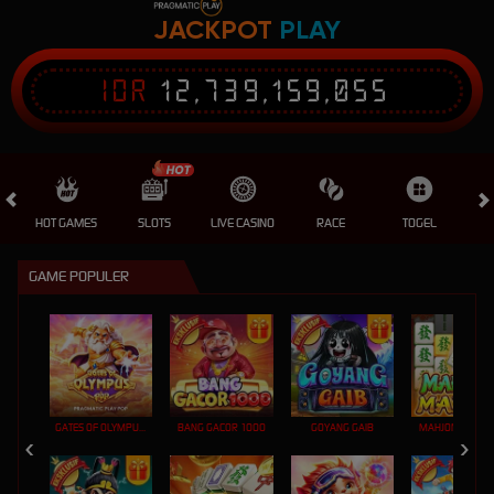
JACKPOT
PLAY
IDR
12,739,159,055
HOT GAMES
SLOTS
LIVE CASINO
RACE
TOGEL
OL
GAME POPULER
GATES OF OLYMPUS POP
BANG GACOR 1000
GOYANG GAIB
MAHJONG MAX