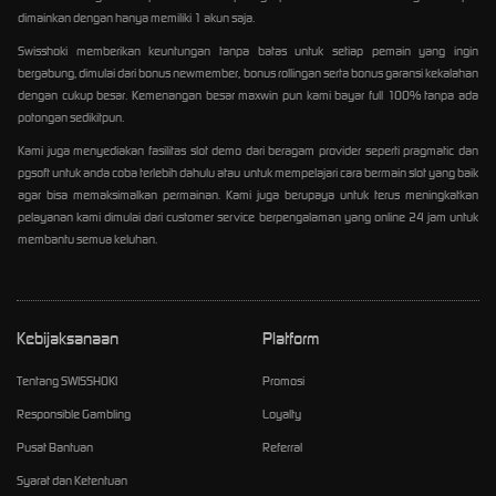
dimainkan dengan hanya memiliki 1 akun saja.
Swisshoki memberikan keuntungan tanpa batas untuk setiap pemain yang ingin
bergabung, dimulai dari bonus newmember, bonus rollingan serta bonus garansi kekalahan
dengan cukup besar. Kemenangan besar maxwin pun kami bayar full 100% tanpa ada
potongan sedikitpun.
Kami juga menyediakan fasilitas slot demo dari beragam provider seperti pragmatic dan
pgsoft untuk anda coba terlebih dahulu atau untuk mempelajari cara bermain slot yang baik
agar bisa memaksimalkan permainan. Kami juga berupaya untuk terus meningkatkan
pelayanan kami dimulai dari customer service berpengalaman yang online 24 jam untuk
membantu semua keluhan.
Kebijaksanaan
Platform
Tentang SWISSHOKI
Promosi
Responsible Gambling
Loyalty
Pusat Bantuan
Referral
Syarat dan Ketentuan