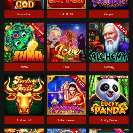
Fortune God
DA FU GUI
Vampire
ZUMA
Love
Alchemy
Fortune Bull
India Treasure
Lucky Panda