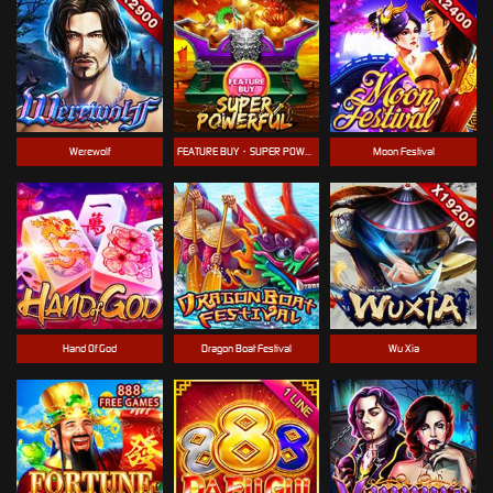
Werewolf
FEATURE BUY・SUPER POWERFUL
Moon Festival
Hand Of God
Dragon Boat Festival
Wu Xia