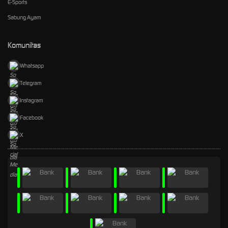
E-Sports
Sabung Ayam
Komunitas
Whatsapp
Telegram
Instagram
Facebook
X