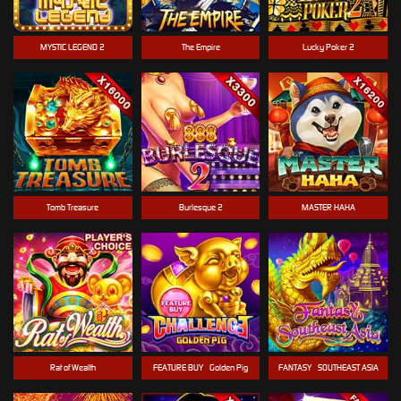
MYSTIC LEGEND 2
The Empire
Lucky Poker 2
Tomb Treasure
Burlesque 2
MASTER HAHA
Rat of Wealth
FEATURE BUY - Golden Pig
FANTASY - SOUTHEAST ASIA