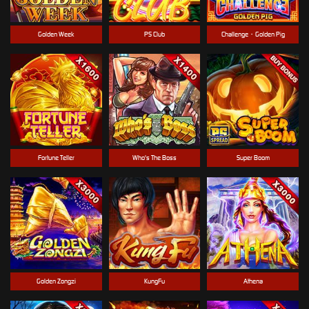
Golden Week
PS Club
Challenge・Golden Pig
Fortune Teller
Who's The Boss
Super Boom
Golden Zongzi
KungFu
Athena