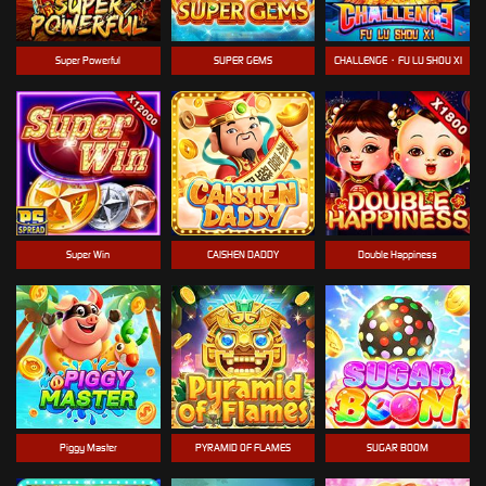
Super Powerful
SUPER GEMS
CHALLENGE・FU LU SHOU XI
Super Win
CAISHEN DADDY
Double Happiness
Piggy Master
PYRAMID OF FLAMES
SUGAR BOOM