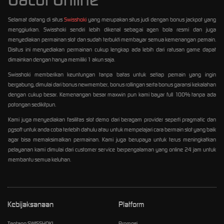
Selamat datang di situs
Swisshoki
yang merupakan situs judi dengan bonus jackpot yang
menggiurkan. Swisshoki sendiri lebih dikenal sebagai agen bola resmi dan juga
menyediakan permainan slot dan sudah terbukti membayar semua kemenangan pemain.
Disitus ini menyediakan permainan cukup lengkap ada lebih dari ratusan game dapat
dimainkan dengan hanya memiliki 1 akun saja.
Swisshoki memberikan keuntungan tanpa batas untuk setiap pemain yang ingin
bergabung, dimulai dari bonus newmember, bonus rollingan serta bonus garansi kekalahan
dengan cukup besar. Kemenangan besar maxwin pun kami bayar full 100% tanpa ada
potongan sedikitpun.
Kami juga menyediakan fasilitas slot demo dari beragam provider seperti pragmatic dan
pgsoft untuk anda coba terlebih dahulu atau untuk mempelajari cara bermain slot yang baik
agar bisa memaksimalkan permainan. Kami juga berupaya untuk terus meningkatkan
pelayanan kami dimulai dari customer service berpengalaman yang online 24 jam untuk
membantu semua keluhan.
Kebijaksanaan
Platform
Tentang SWISSHOKI
Promosi