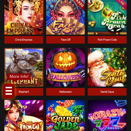
China Empress
Face Off
Fish Prawn Crab
More Info!
Elephant
Halloween
Santa Claus