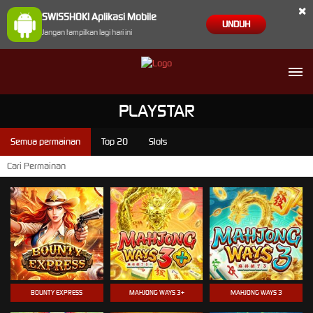
×
SWISSHOKI Aplikasi Mobile
UNDUH
Jangan tampilkan lagi hari ini
PLAYSTAR
Semua permainan
Top 20
Slots
BOUNTY EXPRESS
MAHJONG WAYS 3+
MAHJONG WAYS 3