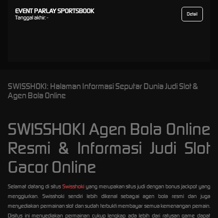
EVENT PARLAY SPORTSBOOK
Detail
Tanggal akhir:
-
SWISSHOKI: Halaman Informasi Seputar Dunia Judi Slot &
Agen Bola Online
SWISSHOKI Agen Bola Online
Resmi & Informasi Judi Slot
Gacor Online
Selamat datang di situs
Swisshoki
yang merupakan situs judi dengan bonus jackpot yang
menggiurkan. Swisshoki sendiri lebih dikenal sebagai agen bola resmi dan juga
menyediakan permainan slot dan sudah terbukti membayar semua kemenangan pemain.
Disitus ini menyediakan permainan cukup lengkap ada lebih dari ratusan game dapat