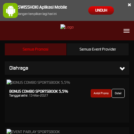
×
SWISSHOKI Aplikasi Mobile
UNDUH
Jangan tampilkan lagi hari ini
Semua Promosi
Semua Event Provider
Olahraga
BONUS COMBO SPORTSBOOK 5,5%
Ambil Promo
Detail
Tanggal akhir:
13-Mar-2027