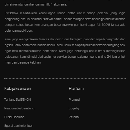
dimainkan dengan hanya memiliki 1 akun saja.
Swisshoki memberikan keuntungan tanpa batas untuk setiap pemain yang ingin
bergabung, dimulai dari bonus newmember, bonus rollingan serta bonus garansi kekalahan
dengan cukup besar. Kemenangan besar maxwin pun kami bayar full 100% tanpa ada
potongan sedikitpun.
Kami juga menyediakan fasilitas slot demo dari beragam provider seperti pragmatic dan
pgsoft untuk anda coba terlebih dahulu atau untuk mempelajari cara bermain slot yang baik
agar bisa memaksimalkan permainan. Kami juga berupaya untuk terus meningkatkan
pelayanan kami dimulai dari customer service berpengalaman yang online 24 jam untuk
membantu semua keluhan.
Kebijaksanaan
Platform
Tentang SWISSHOKI
Promosi
Responsible Gambling
Loyalty
Pusat Bantuan
Referral
Syarat dan Ketentuan