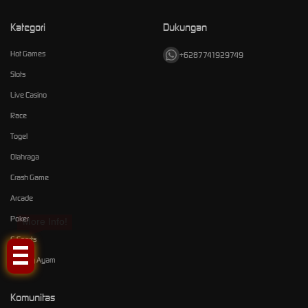
Kategori
Dukungan
Hot Games
+6287741929749
Slots
Live Casino
Race
Togel
Olahraga
Crash Game
Arcade
Poker
More Info!
E-Sports
Sabung Ayam
Komunitas