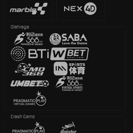
Olahraga
Crash Game