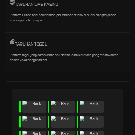
TARUHAN LIVE KASINO
Platform Pilihan bagi perusahaan-perusahaan terbaik di dunia, dengan pilihan
variasi game terbanyak
TARUHAN TOGEL
Platform togel yang menarik dari perusahan terbaik di dunia yang menawarkan
hadiah kemenangan besar