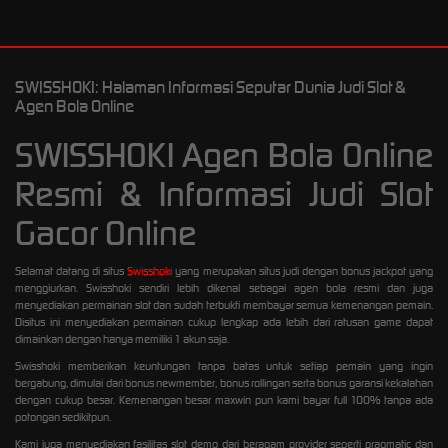
SWISSHOKI: Halaman Informasi Seputar Dunia Judi Slot &
Agen Bola Online
SWISSHOKI Agen Bola Online
Resmi & Informasi Judi Slot
Gacor Online
Selamat datang di situs
Swisshoki
yang merupakan situs judi dengan bonus jackpot yang
menggiurkan. Swisshoki sendiri lebih dikenal sebagai agen bola resmi dan juga
menyediakan permainan slot dan sudah terbukti membayar semua kemenangan pemain.
Disitus ini menyediakan permainan cukup lengkap ada lebih dari ratusan game dapat
dimainkan dengan hanya memiliki 1 akun saja.
Swisshoki memberikan keuntungan tanpa batas untuk setiap pemain yang ingin
bergabung, dimulai dari bonus newmember, bonus rollingan serta bonus garansi kekalahan
dengan cukup besar. Kemenangan besar maxwin pun kami bayar full 100% tanpa ada
potongan sedikitpun.
Kami juga menyediakan fasilitas slot demo dari beragam provider seperti pragmatic dan