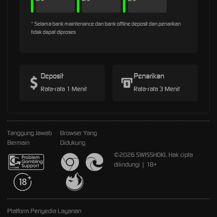
* Selama bank maintenance dan bank offline deposit dan penarikan
tidak dapat diproses
Deposit
Penarikan
Rata-rata 1 Menit
Rata-rata 3 Menit
Tanggung Jawab
Browser Yang
Bermain
Didukung
©2026 SWISSHOKI. Hak cipta
dilindungi | 18+
Platform Penyedia Layanan