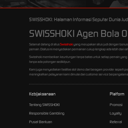
SWISSHOKI: Halaman Informasi Seputar Dunia Judi
SWISSHOKI Agen Bola Onl
Selamat datang di situs
Swisshoki
yang merupakan situs judi dengan bonus 
pemain. Disitus ini menyediakan permainan cukup lengkap ada lebih dari r
Swisshoki memberikan keuntungan tanpa batas untuk setiap pemain yang 
tanpa ada potongan sedikitpun.
Kami juga menyediakan fasilitas slot demo dari beragam provider seperti p
meningkatkan pelayanan kami dimulai dari customer service berpengalam
Kebijaksanaan
Platform
Tentang SWISSHOKI
Promosi
Responsible Gambling
Loyalty
Pusat Bantuan
Referral