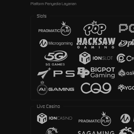
Platform Penyedia Layanan
Slots
Live Casino