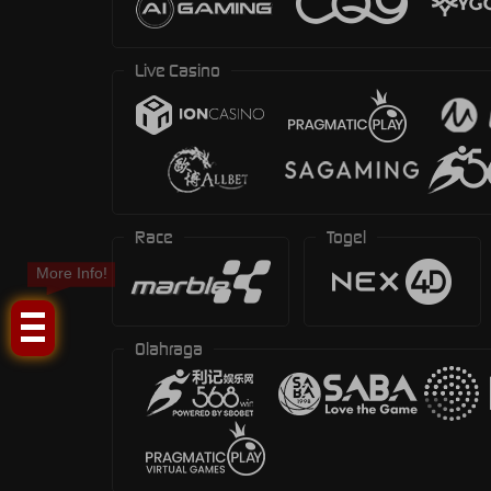
Live Casino
Race
Togel
More Info!
Olahraga