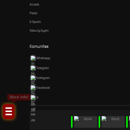
Arcade
Poker
E-Sports
Sabung Ayam
Komunitas
Whatsapp
Telegram
Instagram
Facebook
More Info!
X