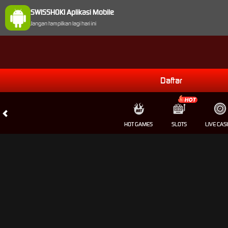
SWISSHOKI Aplikasi Mobile
Jangan tampilkan lagi hari ini
Daftar
HOT GAMES
SLOTS
LIVE CAS