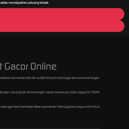
n selalu mendapatkan peluang terbaik.
t Gacor Online
menyediakan permainan slot dan sudah terbukti membayar semua kemenangan
n dengan cukup besar. Kemenangan besar maxwin pun kami bayar full 100%
ang baik agar bisa memaksimalkan permainan. Kami juga berupaya untuk terus