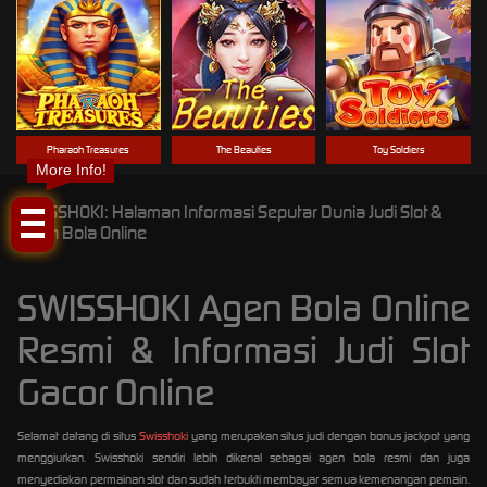
Pharaoh Treasures
The Beauties
Toy Soldiers
More Info!
SWISSHOKI: Halaman Informasi Seputar Dunia Judi Slot &
Agen Bola Online
SWISSHOKI Agen Bola Online
Resmi & Informasi Judi Slot
Gacor Online
Selamat datang di situs
Swisshoki
yang merupakan situs judi dengan bonus jackpot yang
menggiurkan. Swisshoki sendiri lebih dikenal sebagai agen bola resmi dan juga
menyediakan permainan slot dan sudah terbukti membayar semua kemenangan pemain.