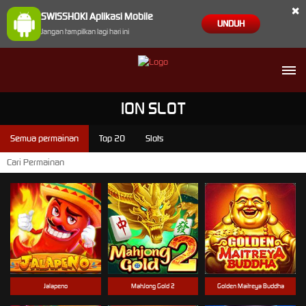
×
SWISSHOKI Aplikasi Mobile
UNDUH
Jangan tampilkan lagi hari ini
ION SLOT
Semua permainan
Top 20
Slots
Jalapeno
MahJong Gold 2
Golden Maitreya Buddha