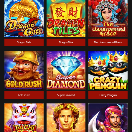
Dragon Gate
Dragon Tiles
The Unsurpassed Grace
Gold Rush
Super Diamond
Crazy Penguin