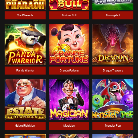
The Pharaoh
Fortune Bull
Frenzyshot
Panda Warrior
Grande Fortune
Dragon Treasure
Estate Rich Man
Magician
Monster Pop