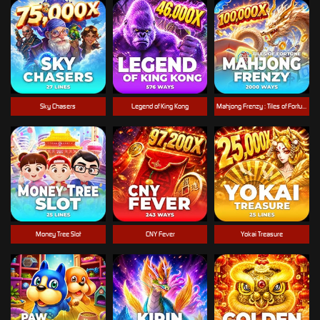
Sky Chasers
Legend of King Kong
Mahjong Frenzy : Tiles of Fortunes
Money Tree Slot
CNY Fever
Yokai Treasure