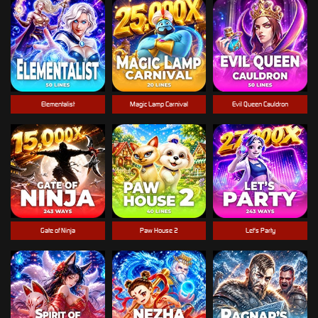
Elementalist
Magic Lamp Carnival
Evil Queen Cauldron
Gate of Ninja
Paw House 2
Let's Party