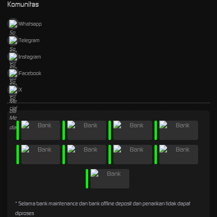
Komunitas
Whatsapp
Telegram
Instagram
Facebook
X
* Selama bank maintenance dan bank offline deposit dan penarikan tidak dapat
diproses