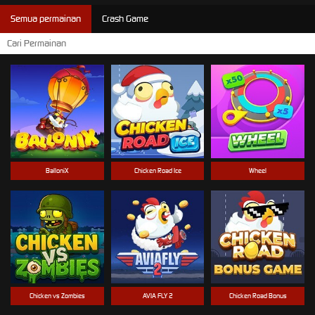
Semua permainan
Crash Game
BalloniX
Chicken Road Ice
Wheel
Chicken vs Zombies
AVIA FLY 2
Chicken Road Bonus