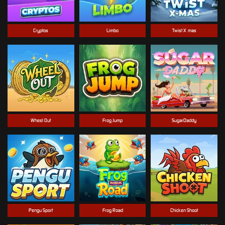
Cryptos
Limbo
Twist X-mas
Wheel Out
Frog Jump
SugarDaddy
Pengu Sport
Frog Road
Chicken Shoot