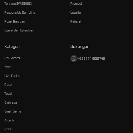
Tentang SWISSHOKI
Promosi
Responsible Gambling
Loyalty
Pusat Bantuan
Referral
Syarat dan Ketentuan
Kategori
Dukungan
Hot Games
+6287741929749
Slots
Live Casino
Race
Togel
Olahraga
Crash Game
Arcade
Poker