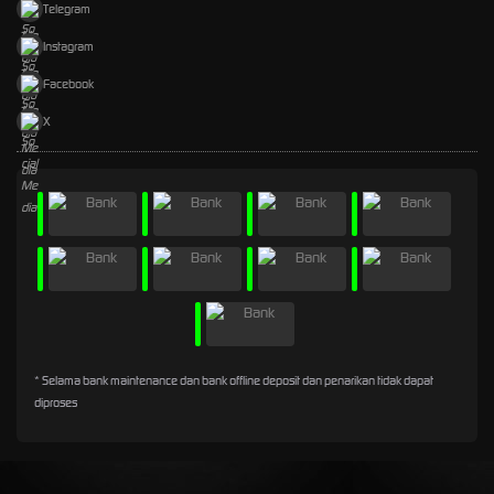
Telegram
Instagram
Facebook
X
* Selama bank maintenance dan bank offline deposit dan penarikan tidak dapat
diproses