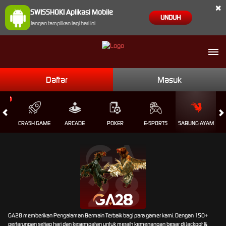
×
SWISSHOKI Aplikasi Mobile
UNDUH
Jangan tampilkan lagi hari ini
Daftar
Masuk
AGA
CRASH GAME
ARCADE
POKER
E-SPORTS
SABUNG AYAM
GA28 memberikan Pengalaman Bermain Terbaik bagi para gamer kami. Dengan 150+
pertarungan setiap hari dan kesempatan untuk meraih kemenangan besar di Jackpot &