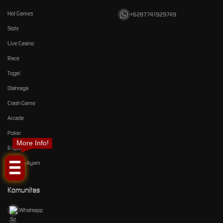
Hot Games
+6287741929749
Slots
Live Casino
Race
Togel
Olahraga
Crash Game
Arcade
Poker
More Info!
E-Sports
Sabung Ayam
Komunitas
Whatsapp