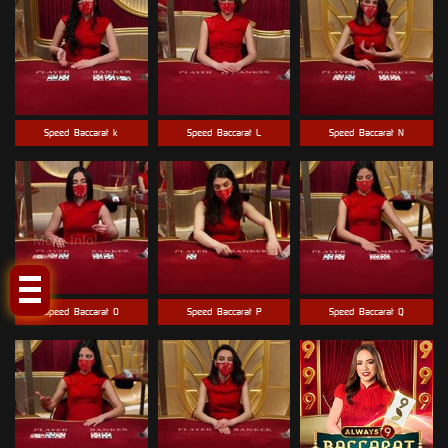
Speed_Baccarat_k
Speed_Baccarat_L
Speed_Baccarat_N
More Info!
Speed_Baccarat_O
Speed_Baccarat_P
Speed_Baccarat_Q