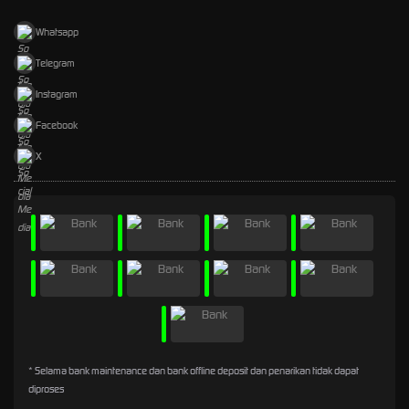
Whatsapp
Telegram
Instagram
Facebook
X
* Selama bank maintenance dan bank offline deposit dan penarikan tidak dapat
diproses