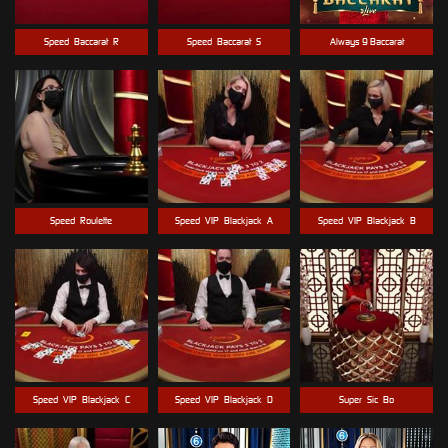
Speed_Baccarat_R
Speed_Baccarat_S
Always 9 Baccarat
Speed_Roulette
Speed_VIP_Blackjack_A
Speed_VIP_Blackjack_B
Speed_VIP_Blackjack_C
Speed_VIP_Blackjack_D
Super_Sic_Bo