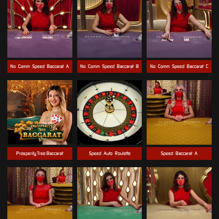
No_Comm_Speed_Baccarat_A
No_Comm_Speed_Baccarat_B
No_Comm_Speed_Baccarat_C
Prosperity Tree Baccarat
Speed_Auto_Roulette
Speed_Baccarat_A