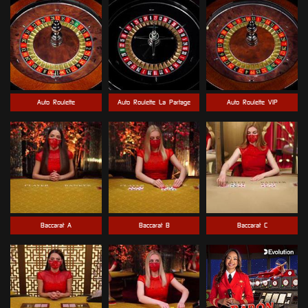
Auto_Roulette
Auto_Roulette_La_Partage
Auto_Roulette_VIP
Baccarat_A
Baccarat_B
Baccarat_C