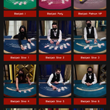
Blackjack_J
Blackjack_Party
Blackjack_Platinum_VIP
Blackjack_Silver_1
Blackjack_Silver_2
Blackjack_Silver_3
Blackjack_Silver_4
Blackjack_Silver_5
Blackjack_Silver_6