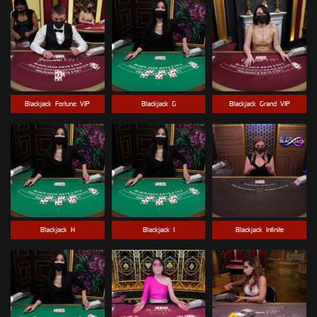
Blackjack_Fortune_VIP
Blackjack_G
Blackjack_Grand_VIP
Blackjack_H
Blackjack_I
Blackjack_Infinite