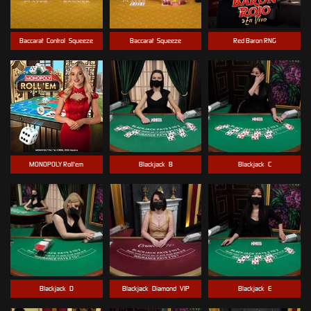
Baccarat_Control_Squeeze
Baccarat_Squeeze
Red Baron RNG
MONOPOLY Roll'em
Blackjack_B
Blackjack_C
Blackjack_D
Blackjack_Diamond_VIP
Blackjack_E