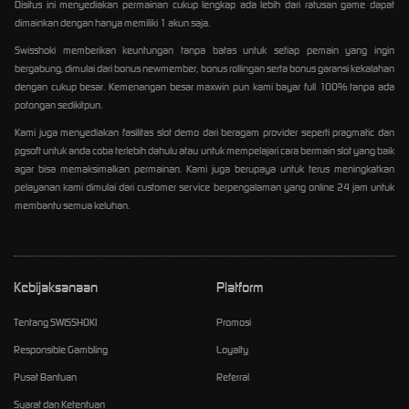
Disitus ini menyediakan permainan cukup lengkap ada lebih dari ratusan game dapat
dimainkan dengan hanya memiliki 1 akun saja.
Swisshoki memberikan keuntungan tanpa batas untuk setiap pemain yang ingin
bergabung, dimulai dari bonus newmember, bonus rollingan serta bonus garansi kekalahan
dengan cukup besar. Kemenangan besar maxwin pun kami bayar full 100% tanpa ada
potongan sedikitpun.
Kami juga menyediakan fasilitas slot demo dari beragam provider seperti pragmatic dan
pgsoft untuk anda coba terlebih dahulu atau untuk mempelajari cara bermain slot yang baik
agar bisa memaksimalkan permainan. Kami juga berupaya untuk terus meningkatkan
pelayanan kami dimulai dari customer service berpengalaman yang online 24 jam untuk
membantu semua keluhan.
Kebijaksanaan
Platform
Tentang SWISSHOKI
Promosi
Responsible Gambling
Loyalty
Pusat Bantuan
Referral
Syarat dan Ketentuan