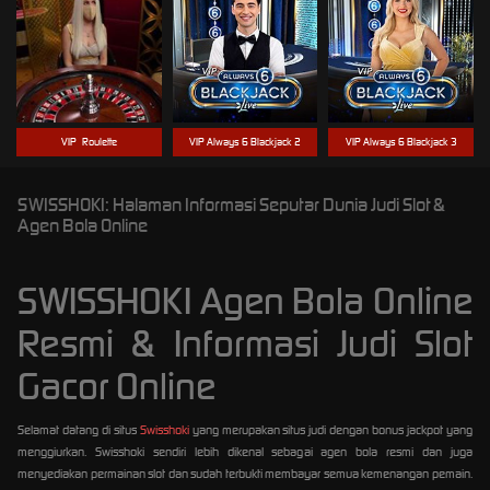
VIP_Roulette
VIP Always 6 Blackjack 2
VIP Always 6 Blackjack 3
SWISSHOKI: Halaman Informasi Seputar Dunia Judi Slot &
Agen Bola Online
SWISSHOKI Agen Bola Online
Resmi & Informasi Judi Slot
Gacor Online
Selamat datang di situs
Swisshoki
yang merupakan situs judi dengan bonus jackpot yang
menggiurkan. Swisshoki sendiri lebih dikenal sebagai agen bola resmi dan juga
menyediakan permainan slot dan sudah terbukti membayar semua kemenangan pemain.