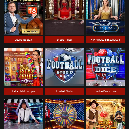
Deal or No Deal
Dragon_Tiger
VIP Always 6 Blackjack 1
Extra Chilli Epic Spin
Football Studio
Football Studio Dice