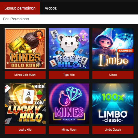
Semua permainan
Arcade
Mines Gold Rush
Tiger Hilo
Limbo
Lucky Hilo
Mines Neon
Limbo Classic