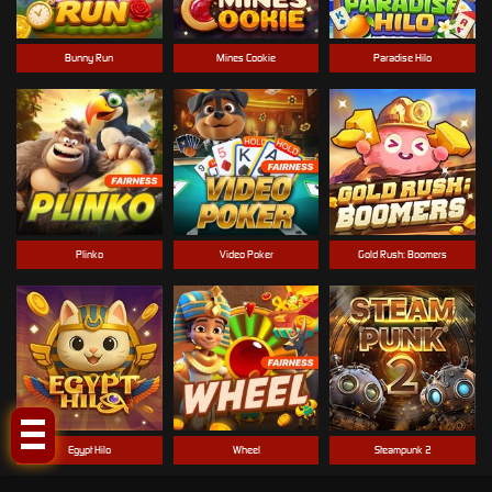
Bunny Run
Mines Cookie
Paradise Hilo
Plinko
Video Poker
Gold Rush: Boomers
More Info!
Egypt Hilo
Wheel
Steampunk 2