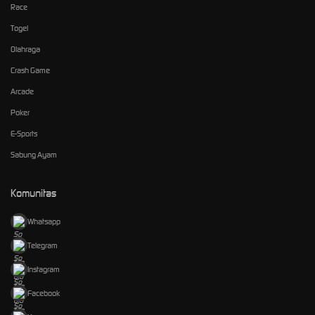
Race
Togel
Olahraga
Crash Game
Arcade
Poker
E-Sports
Sabung Ayam
Komunitas
Whatsapp
Telegram
Instagram
Facebook